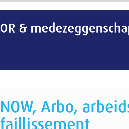
OR & medezeggenschap
NOW, Arbo, arbeidsvoorwa
faillissement
Arbeidsomstandigheden (vervolg)
RI&E