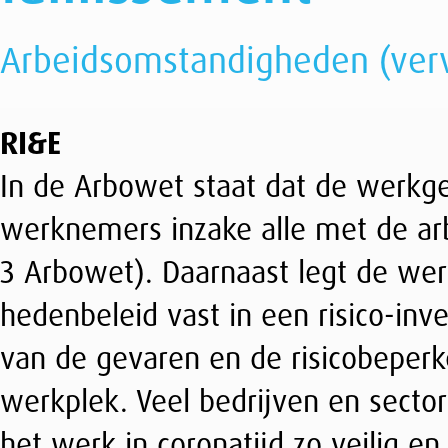
In de Arbowet staat dat de werkgever moet zorg
werknemers inzake alle met de arbeid verbonden
3 Arbowet). Daarnaast legt de werkgever op gro
hedenbeleid vast in een risico-inventarisatie en
van de gevaren en de risicobeperkende maatregel
werkplek. Veel bedrijven en sectoren hebben een
het werk in coronatijd zo veilig en verantwoor
heeft geen juridische status binnen de Arbo-re
RI&E moet dus soms worden aangepast. Voor het 
de or instemmingsrecht op grond van art. 27 li
TIP
: Bekijk de algemene
handreiking COVID-19
(
Temperaturen tijdens corona