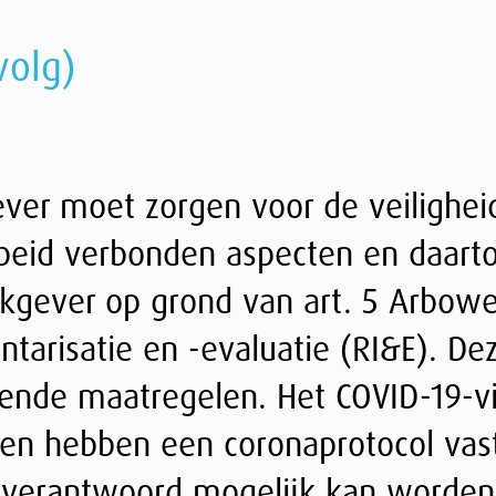
en voor de veiligheid en de gezondheid van de
 aspecten en daartoe een beleid dient te voeren
nd van art. 5 Arbowet het arbeidsomstandig­
 -evaluatie (RI&E). Deze RI&E bevat een beschrijv
en. Het COVID-19-virus is zo’n gevaar op de
 coronaprotocol vastgesteld. Daarin is vastgele
d mogelijk kan worden gedaan. Een coronaprotoco
gelgeving, en kan daarom de RI&E niet vervangen
opstellen, wijzigen of intrekken van de RI&E he
d 1d WOR.
pdf).