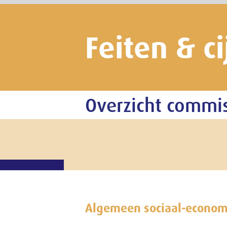
Feiten & cijfers
Overzicht commissies
Algemeen sociaal-economisch beleid
Commissie Sociaal-Economische Aangelegen
Voorzitter: Romke van der Veen
Secretarissen: drs. A.R.G.J. (Roland) Zwiers
drs. J. (Jeroen) Visser