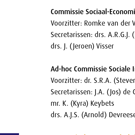
Ad-hoc Commissie Sociale Innovatie (CSI)
Voorzitter: dr. S.R.A. (Steven) van Eijck
Secretarissen: J.A. (Jos) de Groen MPA
mr. K. (Kyra) Keybets
drs. A.J.S. (Arnold) Devreese
Economisch structuurbeleid
Commissie Duurzame Ontwikkeling (DUO)
Voorzitter: drs. E.H.T.M. (Ed) Nijpels
Secretarissen: drs. S.J.G.(Sarah) van Hugte
A.S. (Anne Sophie) Stoop MA MSc
Arbeidsmarkt- en Onderwijsvraagstukken
Commissie Arbeidsmarkt- en Onderwijsvraa