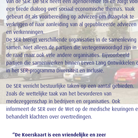
van de SER. De SER heeft een agenderende rol en zorgt voo
een brede dialoog over sociaal-economische thema’s. Vaak
gebeurt dit als voorbereiding op adviezen om draagvlak te
verkrijgen of naar aanleiding van al gepubliceerde adviezen
en verkenningen.
De SER brengt verschillende organisaties in de samenleving
samen. Niet alleen de partijen die vertegenwoordigd zijn in
de raad maar ook vele andere organisaties. Bijvoorbeeld
partijen die samenwerken binnen Leven Lang Ontwikkelen 
in het SER-programma Diversiteit en Inclusie.
De SER verricht bestuurlijke taken op een aantal gebieden.
Zoals de wettelijke taak van het bevorderen van
medezeggenschap in bedrijven en organisaties. Ook
informeert de SER over de Wet op de medische keuringen 
behandelt klachten over overtredingen.
“De Koerskaart is een vriendelijke en zeer