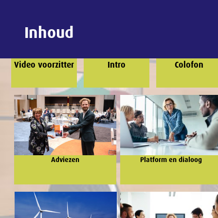
Inhoud
Video voorzitter
Intro
Colofon
Adviezen
Platform en dialoog