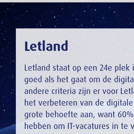
Letland
Letland staat op een 24e plek in de DESI-Index
goed als het gaat om de digitale overheid (ne
andere criteria zijn er voor Letland nog stapp
het verbeteren van de digitale vaardigheden 
grote behoefte aan, want 60% van de bedrijv
hebben om IT-vacatures in te vullen.
Digitale vaardigheden: Rank 21, Score: 5
Digitale infrastructuur: Rank 24, Score: 4
Digitale bedrijven: Rank 23, Score: 29,5%