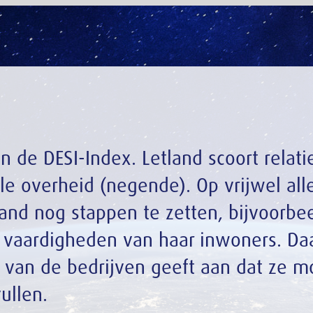
. Letland scoort relatief
gende). Op vrijwel alle
en te zetten, bijvoorbeeld
van haar inwoners. Daar is
en geeft aan dat ze moeite
0,4%
8,1%