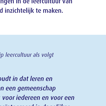
n
3
9
/