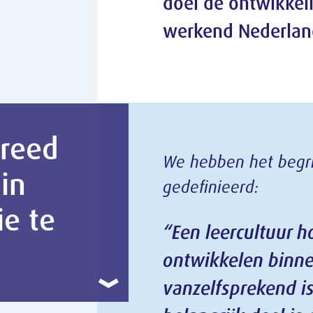
We hebben het begrip leercultuur als volgt
gedefinieerd:
“Een leercultuur houdt in dat leren en
ontwikkelen binnen een gemeenschap
vanzelfsprekend is voor iedereen en voor ee
belangrijk deel is geïntegreerd in dagelijkse
activiteiten”.
Waarom is leercultuur belangrijk?
Een sterke leercultuur is essentieel om de grote
opgaven waar de samenleving voor staat aan te