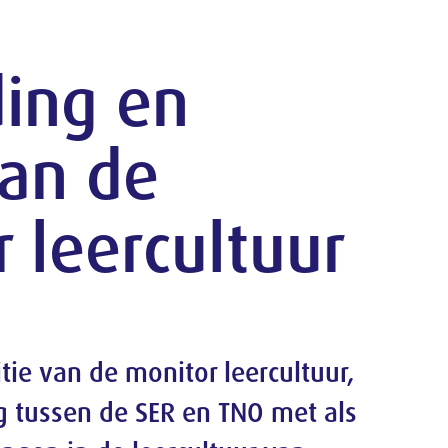
ur
tuur,
t als
n