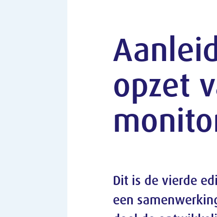
Aanleiding en
opzet van de
monitor leercultu
Dit is de vierde editie van de monitor leercul
een samenwerking tussen de SER en TNO me
doel de ontwikkelingen in de leercultuur va
werkend Nederland inzichtelijk te maken.