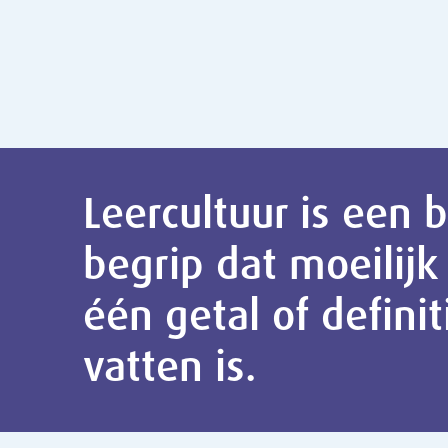
Leercultuur is een breed
begrip dat moeilijk in
één getal of definitie te
vatten is.