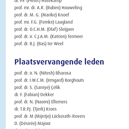
dr. P.F. (Pieter) Hasekamp
prof. mr. dr. A.R. (Ruben) Houweling
prof. dr. M. G. (Marike) Knoef
prof. mr. F.G. (Femke) Laagland
prof. dr. O.C.H.M. (Olaf) Sleijpen
prof. dr. ir. C.J.A.M. (Katrien) Termeer
prof. dr. B.J. (Bas) ter Weel
Plaatsvervangende leden
prof. dr. ir. N. (Nitesh) Bharosa
prof. dr. I.W.C.M. (Irmgard) Borghouts
prof. dr. S. (Saniye) Çelik
dr. F. (Fabian) Dekker
prof. dr. N. (Naomi) Ellemers
dr. T.R.P.J. (Tjerk) Kroes
prof. dr. M (Mijntje) Lückerath-Rovers
D. (Désirée) Majoor