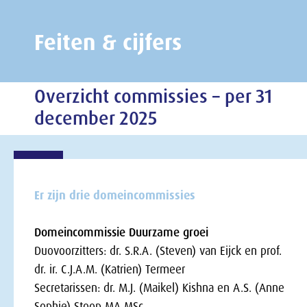
Feiten & cijfers
Overzicht commissies – per 31
december 2025
Er zijn drie domeincommissies
Domeincommissie Duurzame groei
Duovoorzitters: dr. S.R.A. (Steven) van Eijck en prof.
dr. ir. C.J.A.M. (Katrien) Termeer
Secretarissen: dr. M.J. (Maikel) Kishna en A.S. (Anne
Sophie) Stoop MA MSc