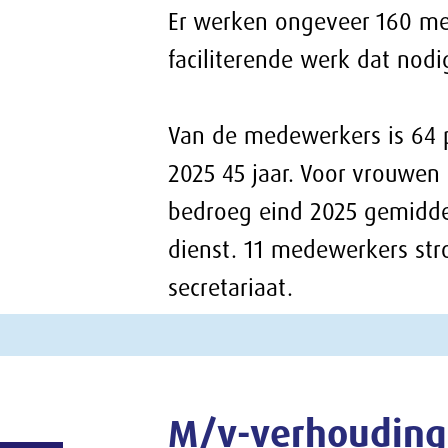
bedroeg eind 2025 gemiddeld 9 jaar, eind 202
dienst. 11 medewerkers stroomden door naar 
secretariaat.
M/v-verhouding
Het percentage vrouwen in de top van de org
procent. In de subtop (overige leidinggeven
streefcijfer van 50 procent behaald dat het se
vastgelegd.
Verzuim