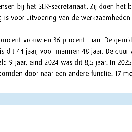
4 was dit 8,5 jaar. In 2025 traden 20 mensen in
een andere functie. 17 mensen verlieten het SER-
anisatie (directieteam) bedroeg eind 2025 100
den) was dit 66,7 procent. Daarmee wordt het
cretariaat in het Charter ‘Talent naar de Top’ heeft