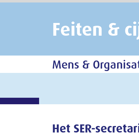
Feiten & cijfers
Mens & Organisatie
Het SER-secretariaat in 202
Er werken ongeveer 160 mensen bij het SER-se
faciliterende werk dat nodig is voor uitvoer
Van de medewerkers is 64 procent vrouw en 
2025 45 jaar. Voor vrouwen is dit 44 jaar, v