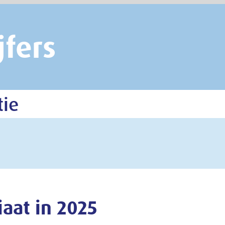
5
cretariaat. Zij doen het beleidsinhoudelijke en
ing van de werkzaamheden in dit jaarverslag.
36 procent man. De gemiddelde leeftijd bedroeg eind
oor mannen 48 jaar. De duur van het dienstverband