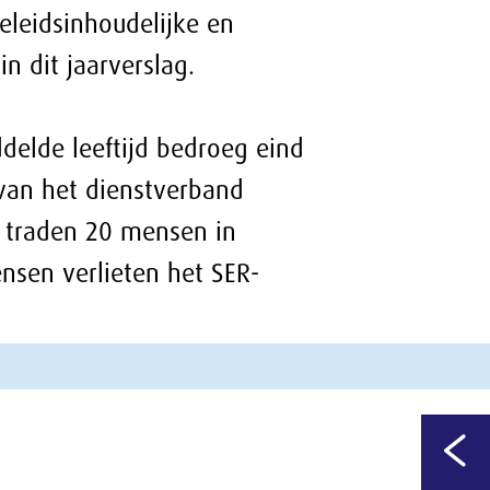
9
13
/