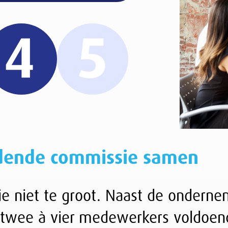
mmissie samen
t. Naast de ondernemer of zijn vertegenwoordig
medewerkers voldoende. Zorg dat alle onderdele
en dat de leden het vertrouwen hebben van de o
ssie is. Dat is in ieder geval het opstellen van
organiseren van de verkiezing van de
de or kan bij de commissie neergelegd worden.