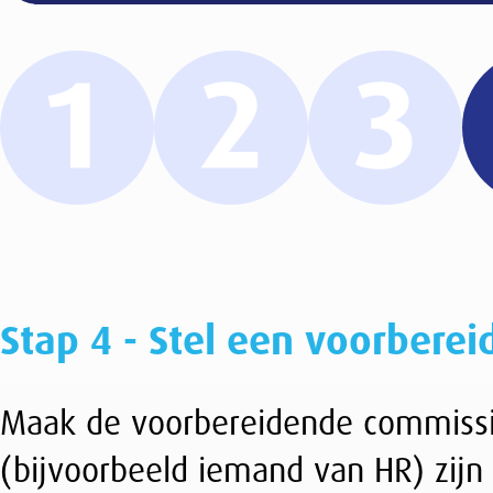
Stap 4 - Stel een voorbereidende co
Maak de voorbereidende commissie niet te groo
(bijvoorbeeld iemand van HR) zijn twee à vier 
het bedrijf min of meer vertegenwoordigd zijn 
collega’s.
Stel gezamenlijk vast wat de taak van deze commi
voorlopig or-reglement en het voorbereiden en 
or-leden. Ook het werven van kandidaten voor 
4.1 Voorlopig or-reglement opstellen