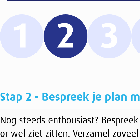
Stap 2 - Bespreek je plan met je colleg
Nog steeds enthousiast? Bespreek je plan dan m
or wel ziet zitten. Verzamel zoveel mogelijk steu
Mogelijk zijn er al collega’s die zich kandidaat w
TIP:
Laat je collega’s een lijst tekenen waarmee
ondernemingsraad te ondersteunen of houd ee