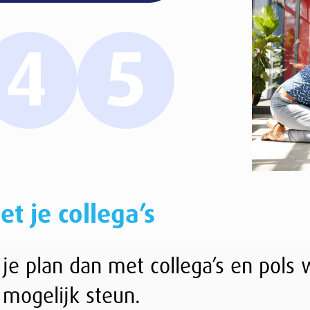
a’s
et collega’s en pols wie er nog meer het idee v
n.
illen stellen als het zover komt.
 ze aangeven het initiatief van het oprichten va
n (anonieme) enquête.