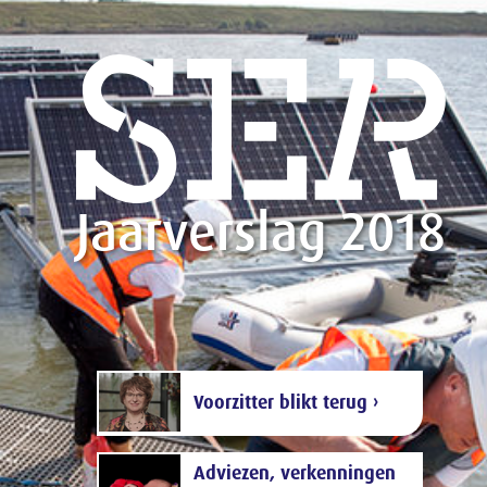
Jaarverslag 2018
Voorzitter blikt terug ›
Adviezen, verkenningen